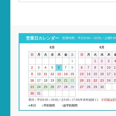
営業日カレンダー
営業時間：平日9:00～18:00／土曜9:00
8月
9月
日
月
火
水
木
金
土
日
月
火
水
木
1
1
2
3
2
3
4
5
6
7
8
6
7
8
9
10
1
9
10
11
12
13
14
15
13
14
15
16
17
1
16
17
18
19
20
21
22
20
21
22
23
24
2
23
24
25
26
27
28
29
27
28
29
30
30
31
受付：平日
9:00
～18:00
／
土
9:00
～
17:00(
年末年始除く)
※日祝は定
■
本日
■
早割期間
■
超早
割
期間