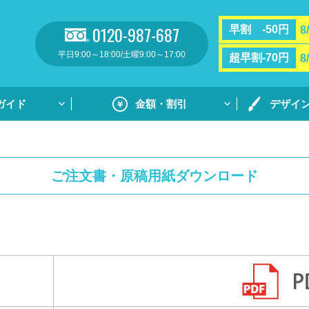
0120-987-687
早割 -50円
8
平日9:00～18:00/土曜9:00～17:00
超早割-70円
8
ガイド
金額・割引
デザイ
割引・サポート
プリントガ
お支払い方法・送料
通常プリン
ご注文書・原稿用紙ダウンロード
フルカラー
リント
用紙ダウンロ
個別ネーム
ト
デザイン集
デザイン集
原稿用紙の