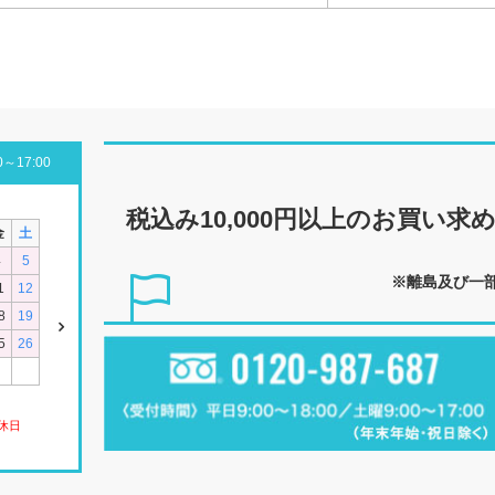
～17:00
税込み10,000円以上の
お買い求
金
土
4
5
※離島及び一
1
12
8
19
5
26
休日