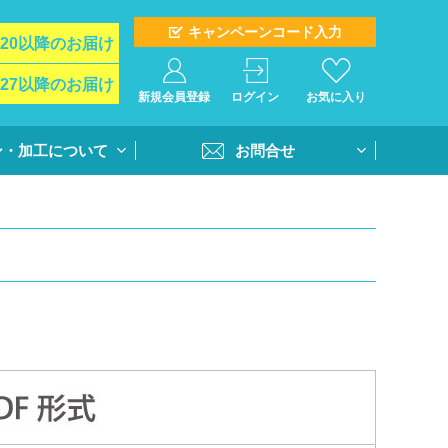
キャンペーンコード入力
/20以降のお届け
/27以降のお届け
新規会員登録
ログイン
お気に入り
ン・加工について
お問合せ
イド
お問合せフォーム
ト＆オプション
再注文問合せ
インクジェットプ
全クラス一括注文問合せ
・個別番号プリン
・書体
活用方法
書き方